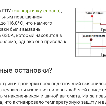
а ГПУ
(см. картинку справа)
,
ельным повышением
о 116,8°C, что намного
овки были вызваны
 630А, который находится в
роблема, однако она привела к
ные остановки?
етрии и проверки всех подключений выяснилось
онечников и изоляция силовых кабелей свидет
ым наконечником и шиной автомата. Из-за пов
а, что активировало температурную защиту и в