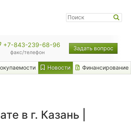
+7-843-239-68-96
Задать вопрос
факс/телефон
 окупаемости
Новости
Финансирование
е в г. Казань |