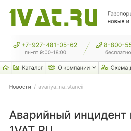
Газопор
новые и
+7-927-481-05-62
8-800-5
пн-пт 9:00-18:00
бесплатно
Каталог
О компании
Схема 
Новости
avariya_na_stancii
Аварийный инцидент н
1VAT.RU