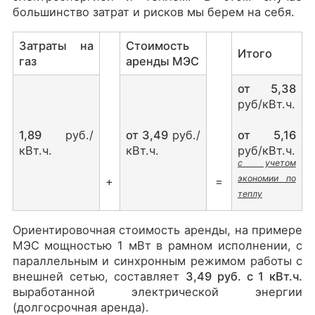
большинство затрат и рисков мы берем на себя.
Затраты на
Стоимость
Итого
газ
аренды МЭС
от 5,38
руб/кВт.ч.
1,89
руб./
от 3,49
руб./
от 5,16
кВт.ч.
кВт.ч.
руб/кВт.ч.
с учетом
экономии по
+
=
теплу
Ориентировочная стоимость аренды, на примере
МЭС мощностью 1 мВт в рамном исполнении, с
параллельным и синхронным режимом работы с
внешней сетью, составляет
3,49 руб. с 1 кВт.ч.
выработанной электрической энергии
(долгосрочная аренда).